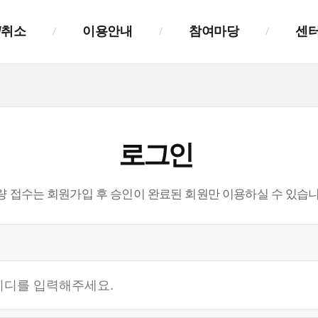
/취소
이용안내
참여마당
센
이용안내
공지사항
센터소개
요금안내
시·군알림
연혁
로그인
홈페이지 회원가입
자주묻는질문
안내
시군 이용가이드
량 접수는 회원가입 후 승인이 완료된 회원만 이용하실 수 있습니
배차 접수 안내
시스템 접수가이드
배차 취소 안내
모바일 이용가이드