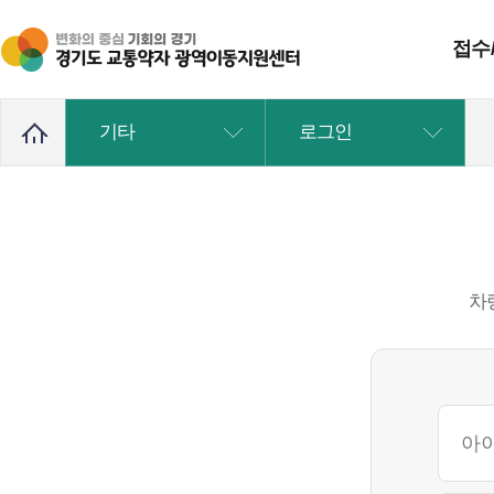
접수
기타
로그인
접수하기
취소하기
이용내역
차량위치
차